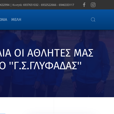
632994 |
Κινητά:
6937651032 - 6932522666 - 6946333117
ΩΝΊΑ
ΜΈΛΗ
ΙΑ ΟΙ ΑΘΛΗΤΕΣ ΜΑΣ
''Γ.Σ.ΓΛΥΦΑΔΑΣ''