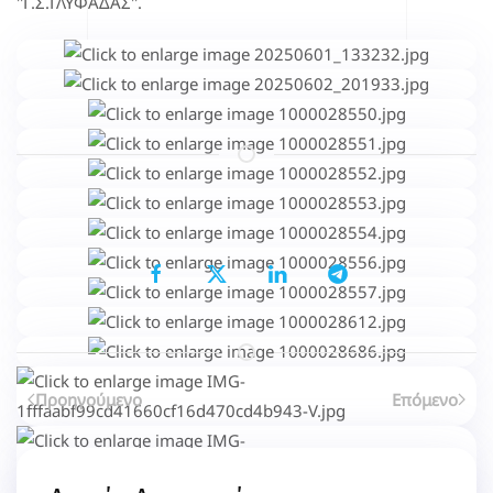
''Γ.Σ.ΓΛΥΦΑΔΑΣ''.
Μοιραστείτε το...
Επιλέγοντας κάποιο από τα κοινωνικά δίκτυα μπορείτε να κοινοποιήσετ
Προηγούμενο
Επόμενο