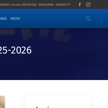
632994 |
Κινητά:
6937651032 - 6932522666 - 6946333117
ΩΝΊΑ
ΜΈΛΗ
25-2026